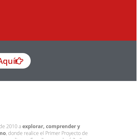
Aquí
sde 2010 a
explorar, comprender y
smo
, donde realice el Primer Proyecto de