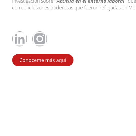
Investigación sobre
“Actitud en el entorno laboral”
que 
con conclusiones poderosas que fueron reflejadas en M
Conóceme más aquí
rar