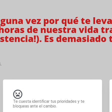
guna vez por qué te leva
horas de nuestra vida tr
istencia!). Es demasiado
.
Te cuesta identificar tus prioridades y te
bloqueas ante el cambio.