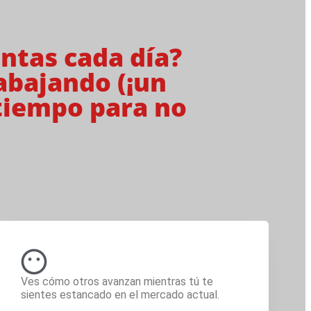
ntas cada día?
abajando (¡un
 tiempo para no
Ves cómo otros avanzan mientras tú te
sientes estancado en el mercado actual.